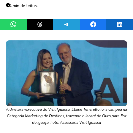
4 min de leitura
Share on WhatsApp
Share on Threads
Share on Telegram
Share on Facebook
Share 
A diretora-executiva do Visit Iguassu, Elaine Tenerello foi a campeã na
Categoria Marketing de Destinos, trazendo o Jacaré de Ouro para Foz
do Iguaçu. Foto: Assessoria Visit Iguassu