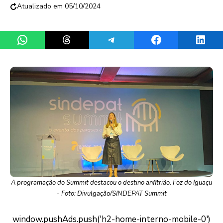
05/10/2024
Share on WhatsApp
Share on Threads
Share on Telegram
Share on Facebook
Share 
A programação do Summit destacou o destino anfitrião, Foz do Iguaçu
- Foto: Divulgação/SINDEPAT Summit