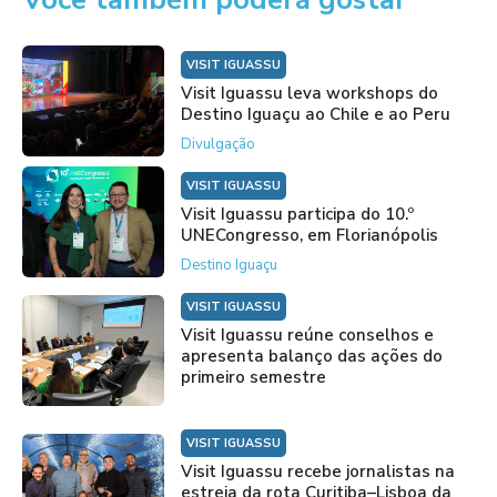
VISIT IGUASSU
Visit Iguassu leva workshops do
Destino Iguaçu ao Chile e ao Peru
Divulgação
VISIT IGUASSU
Visit Iguassu participa do 10.º
UNECongresso, em Florianópolis
Destino Iguaçu
VISIT IGUASSU
Visit Iguassu reúne conselhos e
apresenta balanço das ações do
primeiro semestre
VISIT IGUASSU
Visit Iguassu recebe jornalistas na
estreia da rota Curitiba–Lisboa da