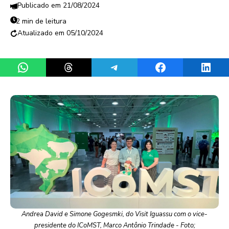
21/08/2024
2 min de leitura
05/10/2024
Share on WhatsApp
Share on Threads
Share on Telegram
Share on Facebook
Share 
Andrea David e Simone Gogesmki, do Visit Iguassu com o vice-
presidente do ICoMST, Marco Antônio Trindade - Foto;