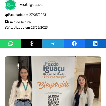
Visit Iguassu
27/05/2023
4 min de leitura
28/05/2023
Share on WhatsApp
Share on Threads
Share on Telegram
Share on Facebook
Share 