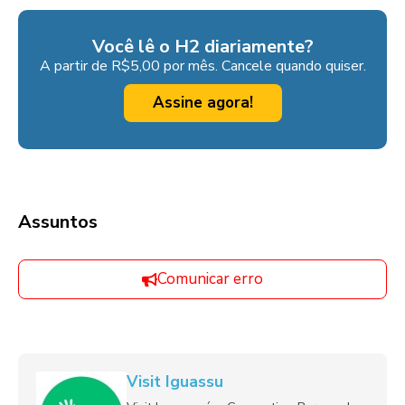
Você lê o H2 diariamente?
A partir de R$5,00 por mês. Cancele quando quiser.
Assine agora!
Assuntos
Comunicar erro
Visit Iguassu