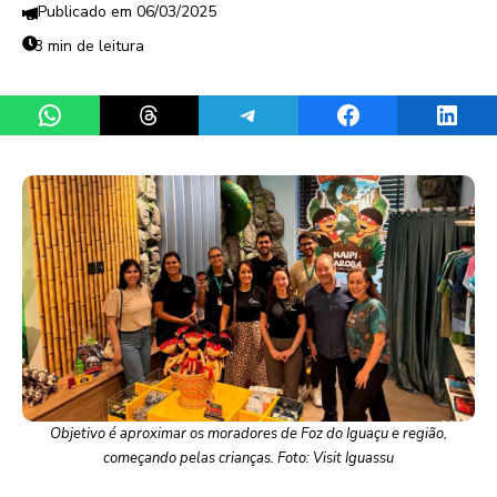
06/03/2025
3 min de leitura
Share on WhatsApp
Share on Threads
Share on Telegram
Share on Facebook
Share 
Objetivo é aproximar os moradores de Foz do Iguaçu e região,
começando pelas crianças. Foto: Visit Iguassu