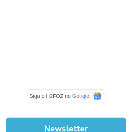
Siga o H2FOZ no
G
o
o
g
l
e
Newsletter