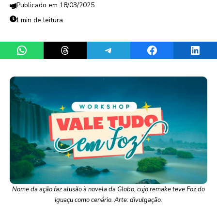
18/03/2025
4 min de leitura
Share on WhatsApp
Share on Threads
Share on Telegram
Share on Facebook
Share 
Nome da ação faz alusão à novela da Globo, cujo remake teve Foz do
Iguaçu como cenário. Arte: divulgação.