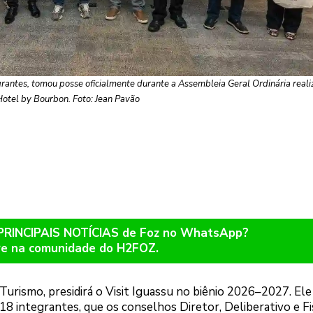
rantes, tomou posse oficialmente durante a Assembleia Geral Ordinária reali
otel by Bourbon. Foto: Jean Pavão
 PRINCIPAIS NOTÍCIAS de Foz no WhatsApp?
re na comunidade do H2FOZ.
ismo, presidirá o Visit Iguassu no biênio 2026–2027. Ele 
8 integrantes, que os conselhos Diretor, Deliberativo e Fi