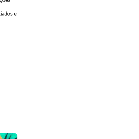
ações
ciados e