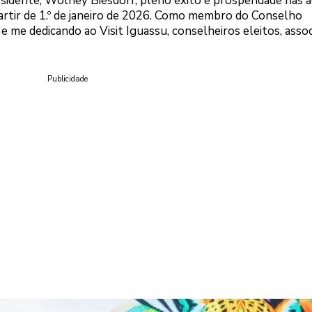
esidente, Wolney Biesdorf, pleno êxito e prosperidade nas 
partir de 1.º de janeiro de 2026. Como membro do Conselho
 e me dedicando ao Visit Iguassu, conselheiros eleitos, asso
Publicidade