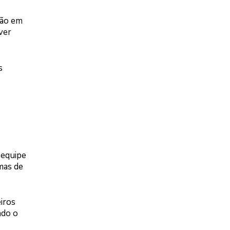
ção em
ver
s
 equipe
mas de
iros
ado o