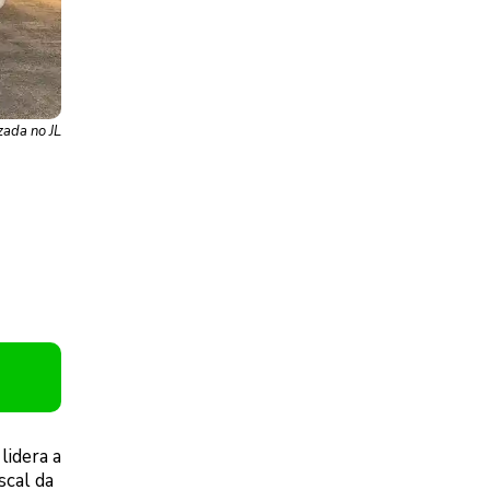
zada no JL
lidera a
scal da