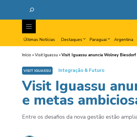
Últimas Notícias
Destaques
Paraguai
Argentina
Início
»
Visit Iguassu
»
Visit Iguassu anuncia Wolney Biesdor
Integração & Futuro
VISIT IGUASSU
Visit Iguassu an
e metas ambicios
Entre os desafios da nova gestão estão ampliar