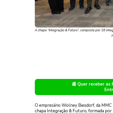
A chapa “Integração & Futuro”, composta por 18 integ
H
📰 Quer receber as
Ent
O empresário Wolney Biesdorf, da MMC Tur
chapa Integração & Futuro, formada por 1