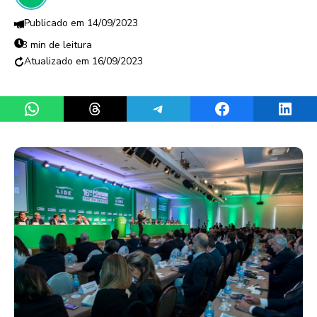
14/09/2023
3 min de leitura
16/09/2023
Share on WhatsApp
Share on Threads
Share on Telegram
Share on Facebook
Share 