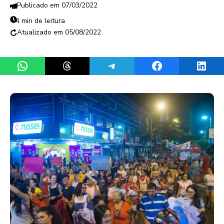
07/03/2022
4 min de leitura
05/08/2022
Share on WhatsApp
Share on Threads
Share on Telegram
Share on Facebook
Share 