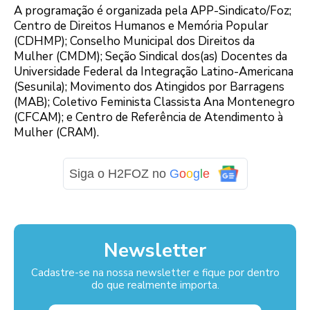
A programação é organizada pela APP-Sindicato/Foz;
Centro de Direitos Humanos e Memória Popular
(CDHMP); Conselho Municipal dos Direitos da
Mulher (CMDM); Seção Sindical dos(as) Docentes da
Universidade Federal da Integração Latino-Americana
(Sesunila); Movimento dos Atingidos por Barragens
(MAB); Coletivo Feminista Classista Ana Montenegro
(CFCAM); e Centro de Referência de Atendimento à
Mulher (CRAM).
Siga o H2FOZ no
G
o
o
g
l
e
Newsletter
Cadastre-se na nossa newsletter e fique por dentro
do que realmente importa.