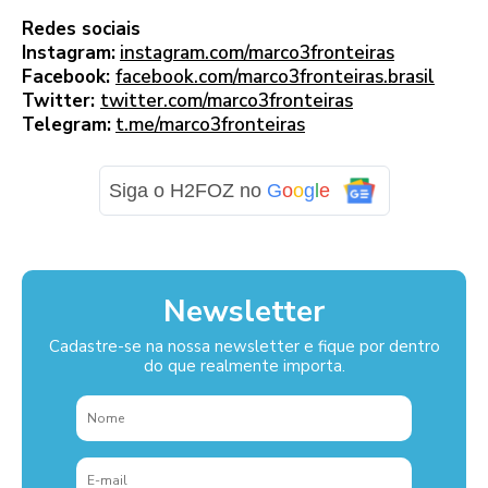
Redes sociais
Instagram:
instagram.com/marco3fronteiras
Facebook:
facebook.com/marco3fronteiras.brasil
Twitter:
twitter.com/marco3fronteiras
Telegram:
t.me/marco3fronteiras
Siga o H2FOZ no
G
o
o
g
l
e
Newsletter
Cadastre-se na nossa newsletter e fique por dentro
do que realmente importa.