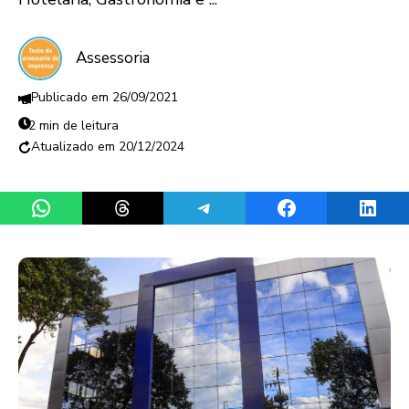
Assessoria
26/09/2021
2 min de leitura
20/12/2024
Share on WhatsApp
Share on Threads
Share on Telegram
Share on Facebook
Share 