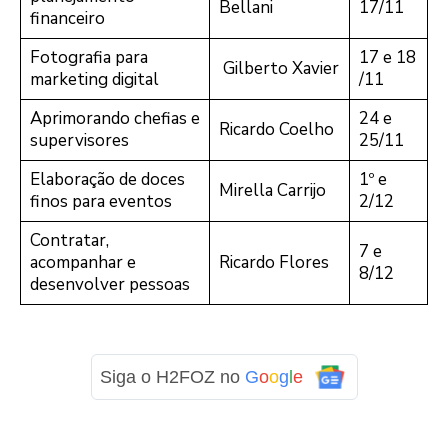
Bellani
17/11
financeiro
Fotografia para
17 e 18
Gilberto Xavier
marketing digital
/11
Aprimorando chefias e
24 e
Ricardo Coelho
supervisores
25/11
Elaboração de doces
1º e
Mirella Carrijo
finos para eventos
2/12
Contratar,
7 e
acompanhar e
Ricardo Flores
8/12
desenvolver pessoas
Siga o H2FOZ no
G
o
o
g
l
e