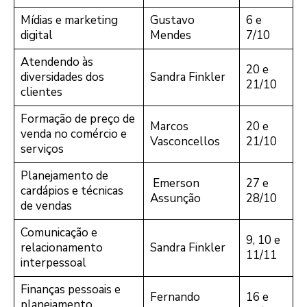
Mídias e marketing
Gustavo
6 e
digital
Mendes
7/10
Atendendo às
20 e
diversidades dos
Sandra Finkler
21/10
clientes
Formação de preço de
Marcos
20 e
venda no comércio e
Vasconcellos
21/10
serviços
Planejamento de
Emerson
27 e
cardápios e técnicas
Assunção
28/10
de vendas
Comunicação e
9, 10 e
relacionamento
Sandra Finkler
11/11
interpessoal
Finanças pessoais e
Fernando
16 e
planejamento