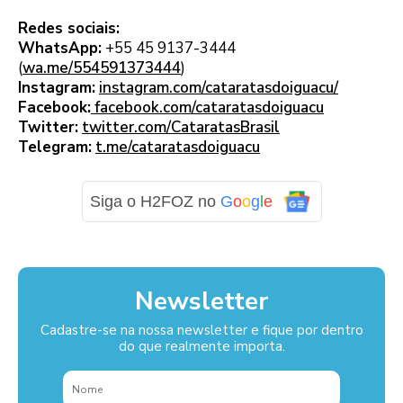
Redes sociais:
WhatsApp:
+55 45 9137-3444
(
wa.me/554591373444
)
Instagram:
instagram.com/cataratasdoiguacu/
Facebook:
facebook.com/cataratasdoiguacu
Twitter:
twitter.com/CataratasBrasil
Telegram:
t.me/cataratasdoiguacu
Siga o H2FOZ no
G
o
o
g
l
e
Newsletter
Cadastre-se na nossa newsletter e fique por dentro
do que realmente importa.