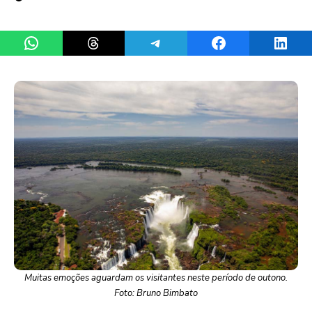
Share on WhatsApp
Share on Threads
Share on Telegram
Share on Facebook
Share 
Muitas emoções aguardam os visitantes neste período de outono.
Foto: Bruno Bimbato