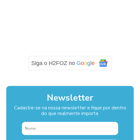
Siga o H2FOZ no
G
o
o
g
l
e
Newsletter
Cadastre-se na nossa newsletter e fique por dentro
do que realmente importa.