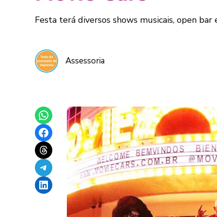
Festa terá diversos shows musicais, open bar e
Assessoria
Share on WhatsApp
Share on Facebook
Share on Threads
Share on Telegram
Share on LinkedIn