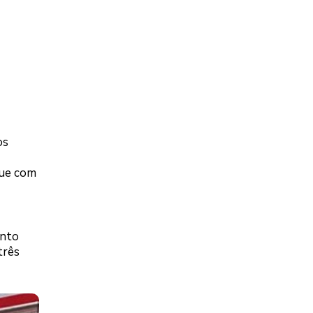
os
gue com
ento
três