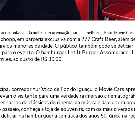
o de fantasias da noite, com premiação para as melhores. Foto: Movie Cars
chopp, em parceria exclusiva com a 277 Craft Beer, além d
para os menores de idade. O público também pode se deliciar
para o evento: O hamburger Let It Burger Assombrado, 1 
iles, ao custo de R$ 39,00.
ncipal corredor turístico de Foz do Iguaçu, o Movie Cars apr
levam o visitante para uma verdadeira imersão cinematográf
er carros de clássicos do cinema, da música e da cultura po
 passeio, conheça a loja de souvenirs, com os mais diversos 
deliciar na hamburgueria temática dos anos 50, única na reg