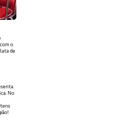
.
e
 com o
lata de
esenta
ica. No
p
itens
ião!