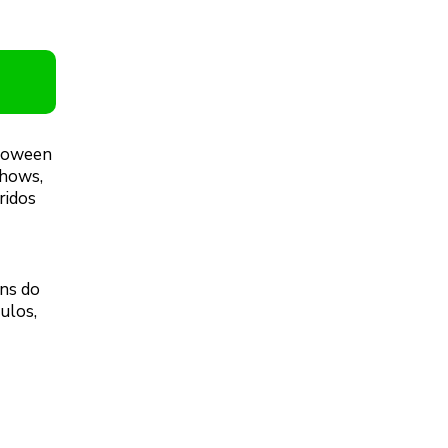
loween
shows,
ridos
ns do
ulos,