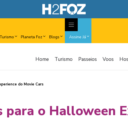
Turismo
Planeta Foz
Blogs
Assine Já
Home
Turismo
Passeios
Voos
Ho
xperience do Movie Cars
s para o Halloween E