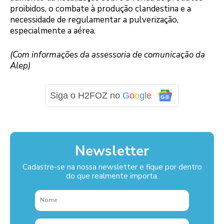
proibidos, o combate à produção clandestina e a
necessidade de regulamentar a pulverização,
especialmente a aérea.
(Com informações da assessoria de comunicação da
Alep)
Siga o H2FOZ no
G
o
o
g
l
e
Newsletter
Cadastre-se na nossa newsletter e fique por dentro
do que realmente importa.