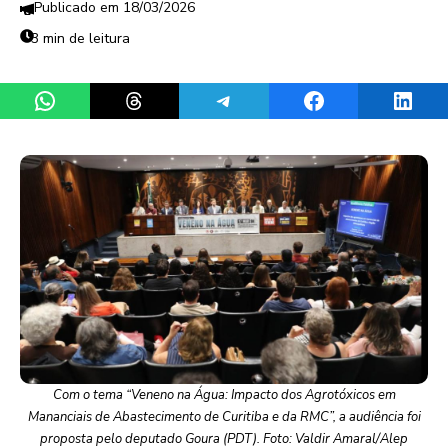
18/03/2026
3 min de leitura
Share on WhatsApp
Share on Threads
Share on Telegram
Share on Facebook
Share 
Com o tema “Veneno na Água: Impacto dos Agrotóxicos em
Mananciais de Abastecimento de Curitiba e da RMC”, a audiência foi
proposta pelo deputado Goura (PDT). Foto: Valdir Amaral/Alep