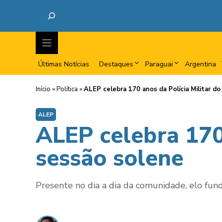
Últimas Notícias
Destaques
Paraguai
Argentina
Início
»
Política
»
ALEP celebra 170 anos da Polícia Militar d
ALEP
ALEP celebra 170
sessão solene
Presente no dia a dia da comunidade, elo fun