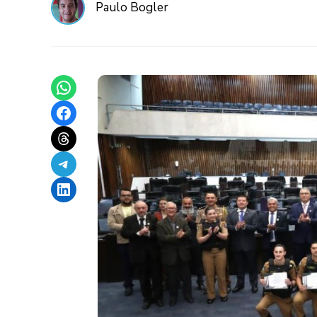
Paulo Bogler
Share on WhatsApp
Share on Facebook
Share on Threads
Share on Telegram
Share on LinkedIn