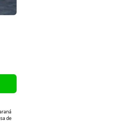
araná
asa de