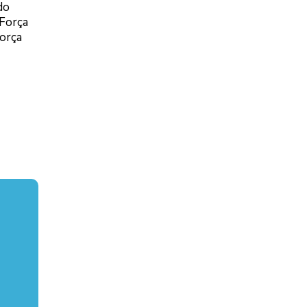
do
 Força
Força