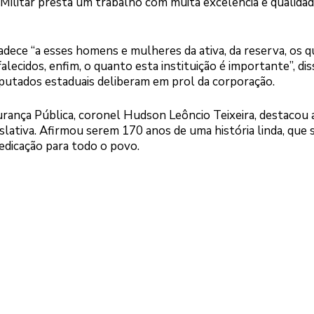
 Militar presta um trabalho com muita excelência e qualidad
adece “a esses homens e mulheres da ativa, da reserva, os q
ecidos, enfim, o quanto esta instituição é importante”, dis
eputados estaduais deliberam em prol da corporação.
urança Pública, coronel Hudson Leôncio Teixeira, destacou 
ativa. Afirmou serem 170 anos de uma história linda, que 
edicação para todo o povo.