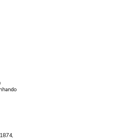
a
enhando
 1874,