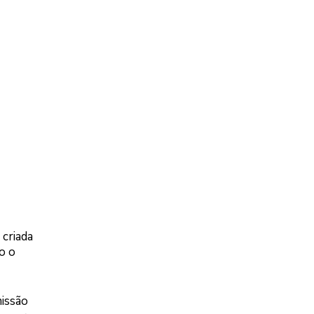
 criada
o o
issão