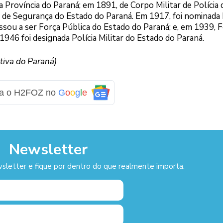
a Província do Paraná; em 1891, de Corpo Militar de Polícia 
 de Segurança do Estado do Paraná. Em 1917, foi nominada
ssou a ser Força Pública do Estado do Paraná; e, em 1939, 
1946 foi designada Polícia Militar do Estado do Paraná.
tiva do Paraná)
ga o H2FOZ no
G
o
o
g
l
e
Newsletter
sletter e fique por dentro do que realmente importa.