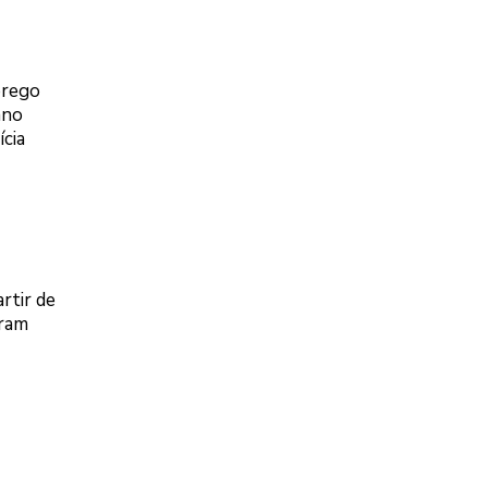
prego
ano
ícia
rtir de
oram