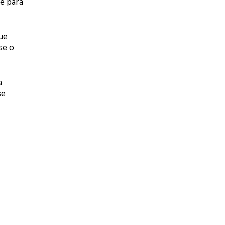
e para
ue
se o
a
se