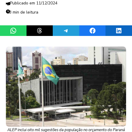
11/12/2024
3 min de leitura
Share on WhatsApp
Share on Threads
Share on Telegram
Share on Facebook
Share 
ALEP inclui oito mil sugestões da população no orçamento do Paraná