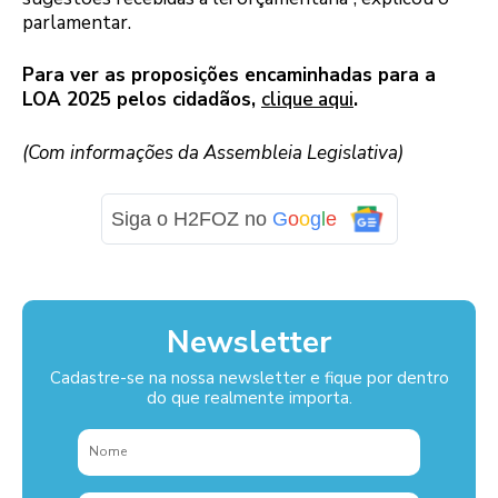
parlamentar.
Para ver as proposições encaminhadas para a
LOA 2025 pelos cidadãos,
clique aqui
.
(Com informações da Assembleia Legislativa)
Siga o H2FOZ no
G
o
o
g
l
e
Newsletter
Cadastre-se na nossa newsletter e fique por dentro
do que realmente importa.