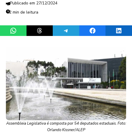
27/12/2024
2 min de leitura
Share on WhatsApp
Share on Threads
Share on Telegram
Share on Facebook
Share 
Assembleia Legislativa é composta por 54 deputados estaduais. Foto:
Orlando Kissner/ALEP