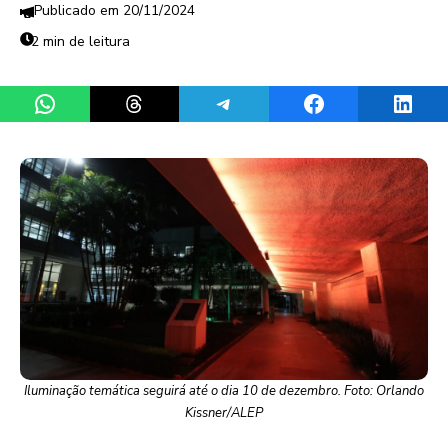
20/11/2024
2 min de leitura
Share on WhatsApp
Share on Threads
Share on Telegram
Share on Facebook
Share 
Iluminação temática seguirá até o dia 10 de dezembro. Foto: Orlando
Kissner/ALEP