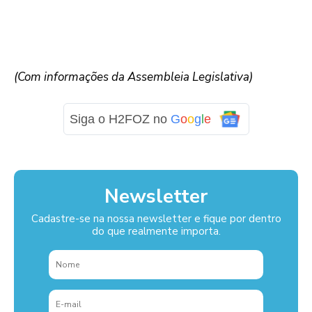
(Com informações da Assembleia Legislativa)
Siga o H2FOZ no
G
o
o
g
l
e
Newsletter
Cadastre-se na nossa newsletter e fique por dentro
do que realmente importa.