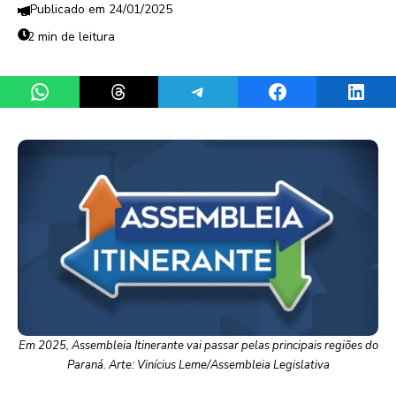
24/01/2025
2 min de leitura
Share on WhatsApp
Share on Threads
Share on Telegram
Share on Facebook
Share 
Em 2025, Assembleia Itinerante vai passar pelas principais regiões do
Paraná. Arte: Vinícius Leme/Assembleia Legislativa