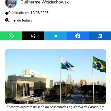
Guilherme Wojciechowski
19/06/2025
2 min de leitura
Share on WhatsApp
Share on Threads
Share on Telegram
Share on Facebook
Share 
Encontro ocorrerá na sede da Assembleia Legislativa do Paraná, em