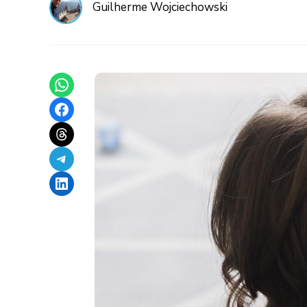
Guilherme Wojciechowski
Share on WhatsApp
Share on Facebook
Share on Threads
Share on Telegram
Share on LinkedIn