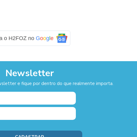
ga o H2FOZ no
G
o
o
g
l
e
Newsletter
sletter e fique por dentro do que realmente importa.