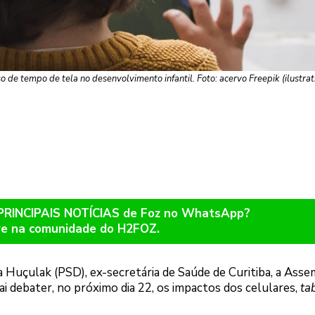
 de tempo de tela no desenvolvimento infantil. Foto: acervo Freepik (ilustrat
 PRINCIPAIS NOTÍCIAS de Foz no WhatsApp?
re na comunidade do H2FOZ.
a Huçulak (PSD), ex-secretária de Saúde de Curitiba, a Asse
ai debater, no próximo dia 22, os impactos dos celulares,
ta