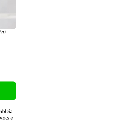
iva)
mbleia
blets
e