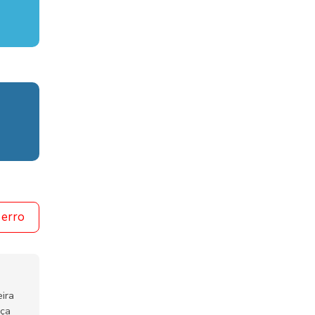
 erro
ira
nça