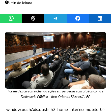
3 min de leitura
Share on WhatsApp
Share on Threads
Share on Telegram
Share on Facebook
Share 
Foram dez cursos, incluindo ações em parcerias com órgãos como a
Defensoria Pública – foto: Orlando Kissner/ALEP