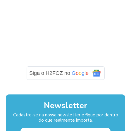
Siga o H2FOZ no
G
o
o
g
l
e
Newsletter
Cadastre-se na nossa newsletter e fique por dentro
do que realmente importa.