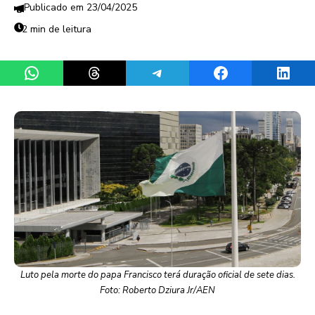
23/04/2025
2 min de leitura
Share on WhatsApp
Share on Threads
Share on Telegram
Share on Facebook
Share 
Luto pela morte do papa Francisco terá duração oficial de sete dias.
Foto: Roberto Dziura Jr/AEN