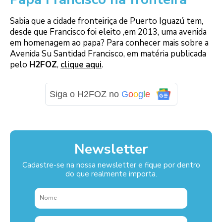
Sabia que a cidade fronteiriça de Puerto Iguazú tem,
desde que Francisco foi eleito ,em 2013, uma avenida
em homenagem ao papa? Para conhecer mais sobre a
Avenida Su Santidad Francisco, em matéria publicada
pelo
H2FOZ
,
clique aqui
.
Siga o H2FOZ no
G
o
o
g
l
e
Newsletter
Cadastre-se na nossa newsletter e fique por dentro
do que realmente importa.