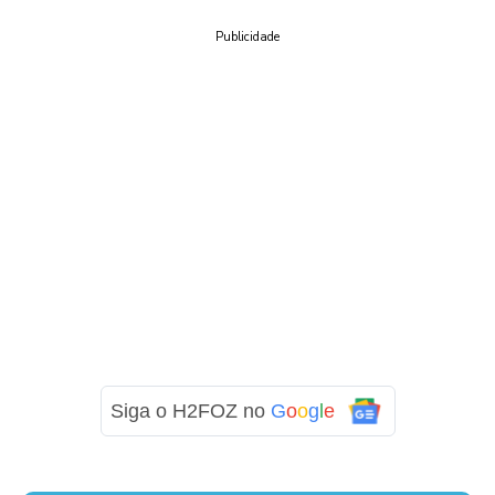
Publicidade
Siga o H2FOZ no
G
o
o
g
l
e