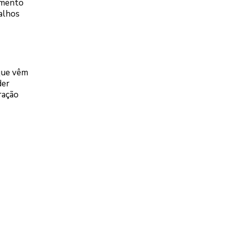
tamento
balhos
 que vêm
der
ração