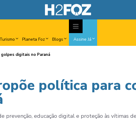
Turismo
Planeta Foz
Blogs
Assine Já
 golpes digitais no Paraná
ropõe política para 
á
de prevenção, educação digital e proteção às vítimas de