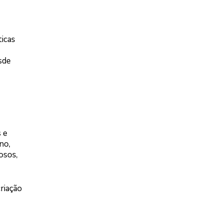
ticas
sde
 e
no,
osos,
riação