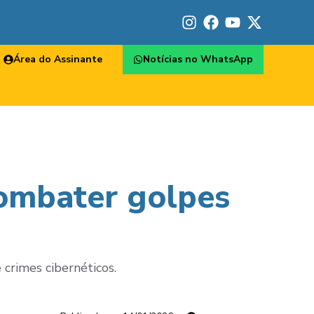
Área do Assinante
Notícias no WhatsApp
combater golpes
 crimes cibernéticos.