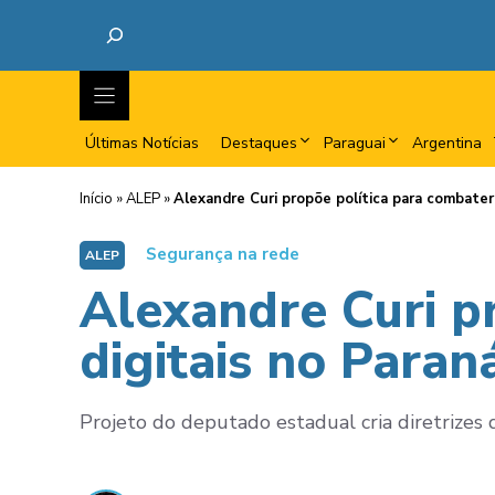
Últimas Notícias
Destaques
Paraguai
Argentina
Início
»
ALEP
»
Alexandre Curi propõe política para combater
Segurança na rede
ALEP
Alexandre Curi p
digitais no Paran
Projeto do deputado estadual cria diretrizes 