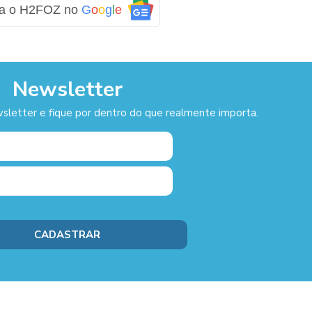
ga o H2FOZ no
G
o
o
g
l
e
Newsletter
sletter e fique por dentro do que realmente importa.