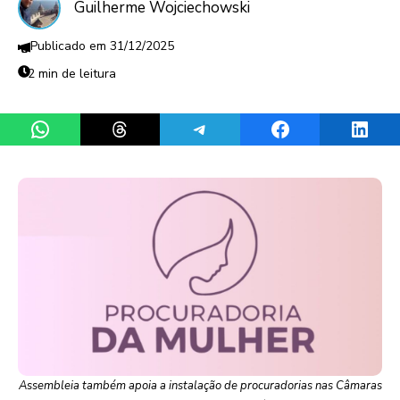
Guilherme Wojciechowski
31/12/2025
2 min de leitura
Share on WhatsApp
Share on Threads
Share on Telegram
Share on Facebook
Share 
Assembleia também apoia a instalação de procuradorias nas Câmaras