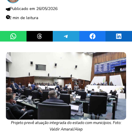
26/05/2026
2 min de leitura
Share on WhatsApp
Share on Threads
Share on Telegram
Share on Facebook
Share 
Projeto prevê atuação integrada do estado com municípios. Foto:
Valdir Amaral/Alep