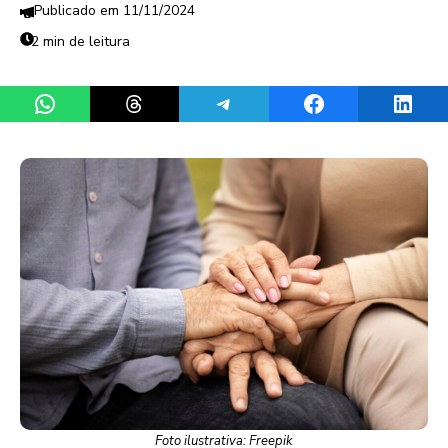
11/11/2024
2 min de leitura
Share on WhatsApp
Share on Threads
Share on Telegram
Share on Facebook
Share 
Foto ilustrativa: Freepik