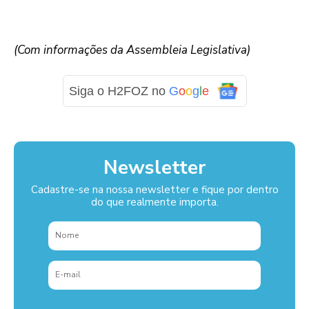
(Com informações da Assembleia Legislativa)
Siga o H2FOZ no
G
o
o
g
l
e
Newsletter
Cadastre-se na nossa newsletter e fique por dentro
do que realmente importa.