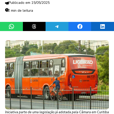
15/05/2025
2 min de leitura
Share on WhatsApp
Share on Threads
Share on Telegram
Share on Facebook
Share 
Iniciativa parte de uma legislação já adotada pela Câmara em Curitiba