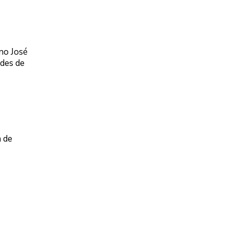
no José
ades de
a de