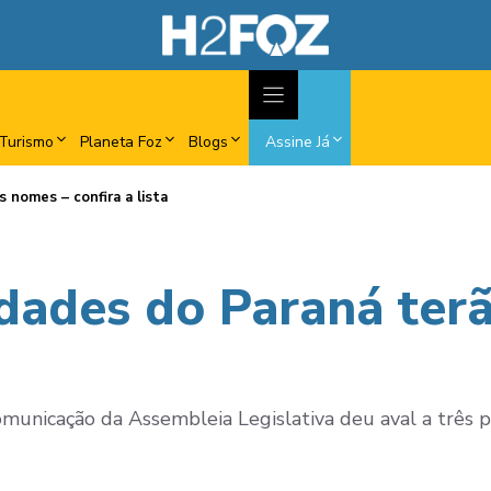
Turismo
Planeta Foz
Blogs
Assine Já
 nomes – confira a lista
idades do Paraná ter
municação da Assembleia Legislativa deu aval a três p