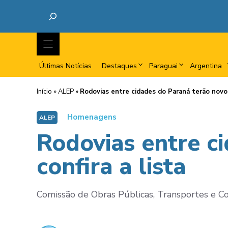
Últimas Notícias
Destaques
Paraguai
Argentina
Início
»
ALEP
»
Rodovias entre cidades do Paraná terão novos
Homenagens
ALEP
Rodovias entre c
confira a lista
Comissão de Obras Públicas, Transportes e Co