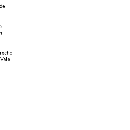
 de
o
m
trecho
 Vale