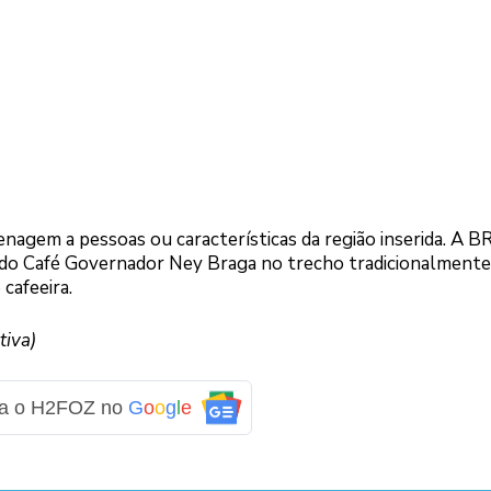
em a pessoas ou características da região inserida. A B
do Café Governador Ney Braga no trecho tradicionalmente
cafeeira.
tiva)
ga o H2FOZ no
G
o
o
g
l
e