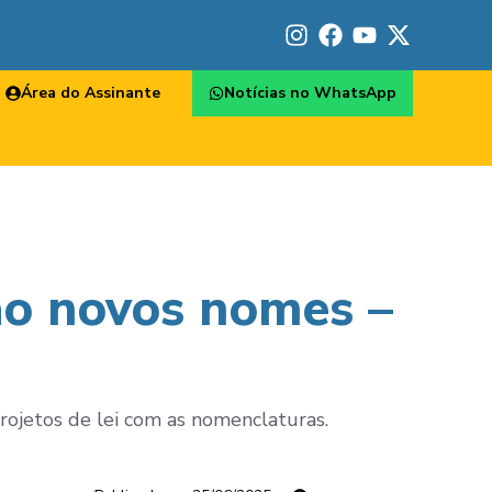
Área do Assinante
Notícias no WhatsApp
ão novos nomes –
rojetos de lei com as nomenclaturas.