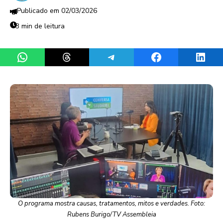
02/03/2026
3 min de leitura
Share on WhatsApp
Share on Threads
Share on Telegram
Share on Facebook
Share 
O programa mostra causas, tratamentos, mitos e verdades. Foto:
Rubens Burigo/TV Assembleia