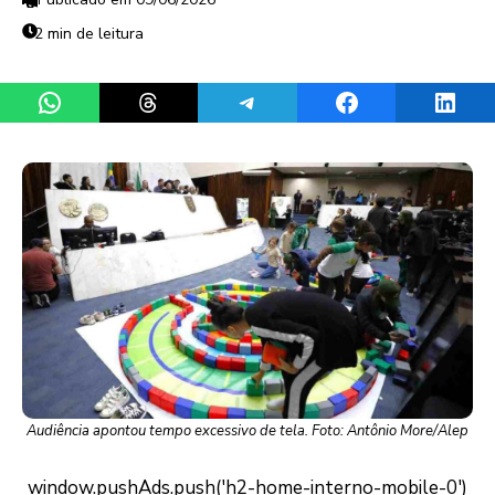
2 min de leitura
Share on WhatsApp
Share on Threads
Share on Telegram
Share on Facebook
Share 
Audiência apontou tempo excessivo de tela. Foto: Antônio More/Alep