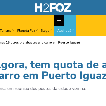
Turismo
Planeta Foz
Blogs
Assine Já
nas 15 litros pra abastecer o carro em Puerto Iguazú
Agora, tem quota de a
carro em Puerto Igua
ira, em reunião dos postos da cidade vizinha.