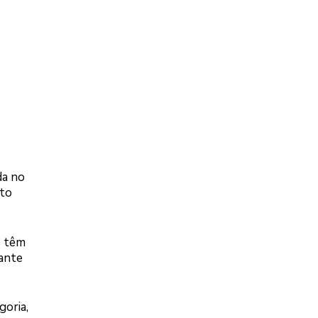
da no
rto
s têm
tante
goria,