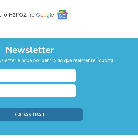
ga o H2FOZ no
G
o
o
g
l
e
Newsletter
sletter e fique por dentro do que realmente importa.