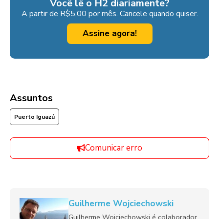
Você lê o H2 diariamente?
A partir de R$5,00 por mês. Cancele quando quiser.
Assine agora!
Assuntos
Puerto Iguazú
Comunicar erro
Guilherme Wojciechowski
Guilherme Wojciechowski é colaborador