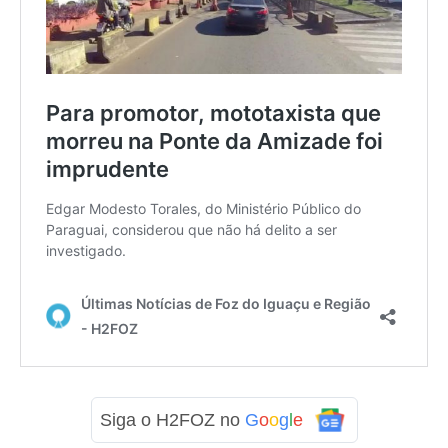
Siga o H2FOZ no
G
o
o
g
l
e