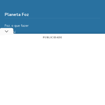
Planeta Foz
Foz, o que fazer
Diga Aí
PUBLICIDADE
É da Vida
Utilizamos cookies essenciais e tecnologias semelhantes de
Vidas do Iguaçu
acordo com a nossa Política de Privacidade e, ao continuar
navegando, você concorda com estas condições.
História
ACEITAR
Política de privacidade
Cultura
Veja também
Assine | PIX
Assine | Cartão de crédito
Doe qualquer valor