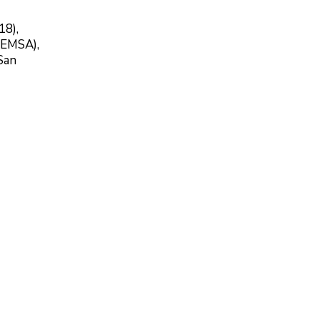
18),
(EMSA),
San