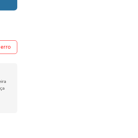
 erro
ira
nça