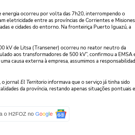
e energia ocorreu por volta das 7h20, interrompendo o
 eletricidade entre as províncias de Corrientes e Misiones
sadas e cidades do entorno. Na fronteiriça Puerto Iguazú, a
00 kV de Litsa (Transener) ocorreu no reator neutro da
culado aos transformadores de 500 kV”, confirmou a EMSA
a uma causa externa à empresa, assumimos a responsabilidad
 o jornal
El Territorio
informava que o serviço já tinha sido
alidades da província, restando apenas situações pontuais 
ga o H2FOZ no
G
o
o
g
l
e