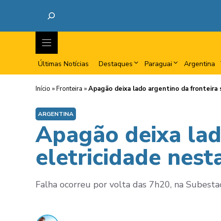
Últimas Notícias
Destaques
Paraguai
Argentina
Início
»
Fronteira
»
Apagão deixa lado argentino da fronteira 
ARGENTINA
Apagão deixa lad
eletricidade nest
Falha ocorreu por volta das 7h20, na Subestaç