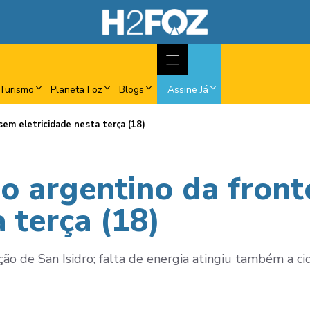
Turismo
Planeta Foz
Blogs
Assine Já
sem eletricidade nesta terça (18)
o argentino da front
a terça (18)
ão de San Isidro; falta de energia atingiu também a c