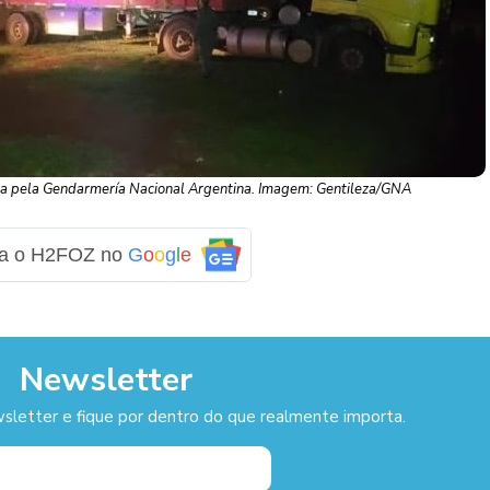
ita pela Gendarmería Nacional Argentina. Imagem: Gentileza/GNA
ga o H2FOZ no
G
o
o
g
l
e
Newsletter
sletter e fique por dentro do que realmente importa.