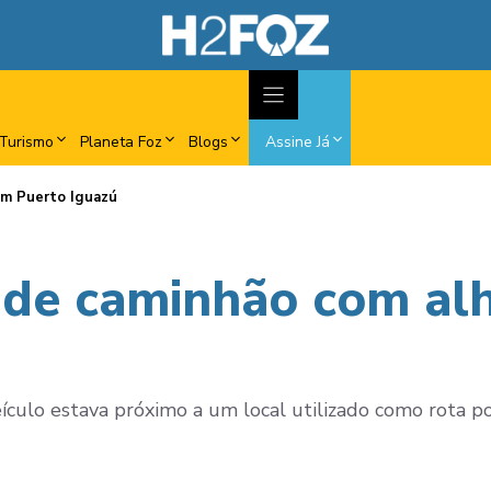
Turismo
Planeta Foz
Blogs
Assine Já
em Puerto Iguazú
nde caminhão com al
ículo estava próximo a um local utilizado como rota po