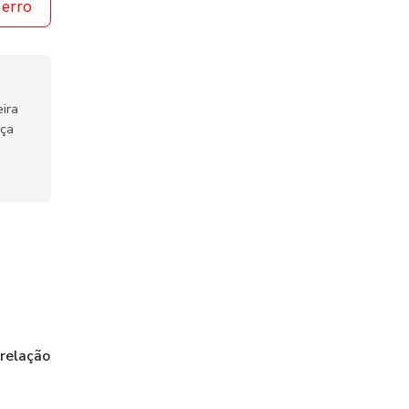
 erro
ira
nça
 relação