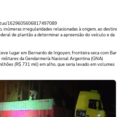
status/1629605606817497089
inúmeras irregularidades relacionadas à origem, ao destin
ederal de plantão a determinar a apreensão do veículo e da
 teve lugar em Bernardo de Irigoyen, fronteira seca com Ba
ão, militares da Gendarmería Nacional Argentina (GNA)
lhões (R$ 731 mil) em alho, que seria levado em volumes