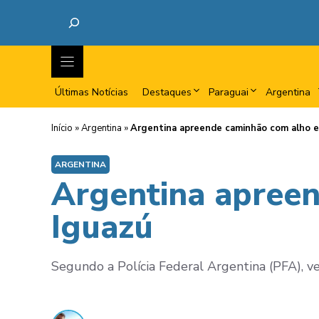
Últimas Notícias
Destaques
Paraguai
Argentina
Início
»
Argentina
»
Argentina apreende caminhão com alho 
ARGENTINA
Argentina apree
Iguazú
Segundo a Polícia Federal Argentina (PFA), ve