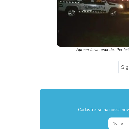
Apreensão anterior de alho, fe
Si
Cadastre-se na nossa new