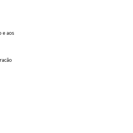
o e aos
rracão