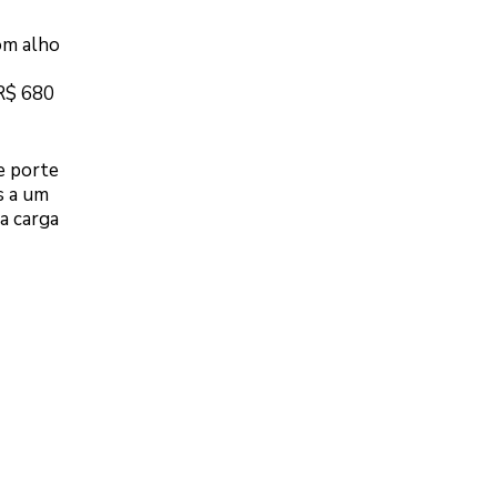
om alho
(R$ 680
e porte
s a um
 a carga