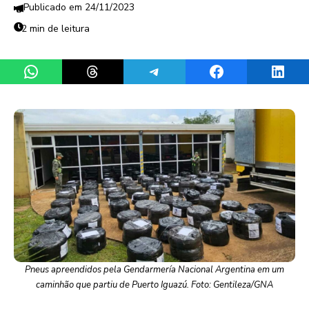
24/11/2023
2 min de leitura
Share on WhatsApp
Share on Threads
Share on Telegram
Share on Facebook
Share 
Pneus apreendidos pela Gendarmería Nacional Argentina em um
caminhão que partiu de Puerto Iguazú. Foto: Gentileza/GNA