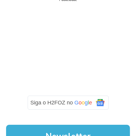
Siga o H2FOZ no
G
o
o
g
l
e