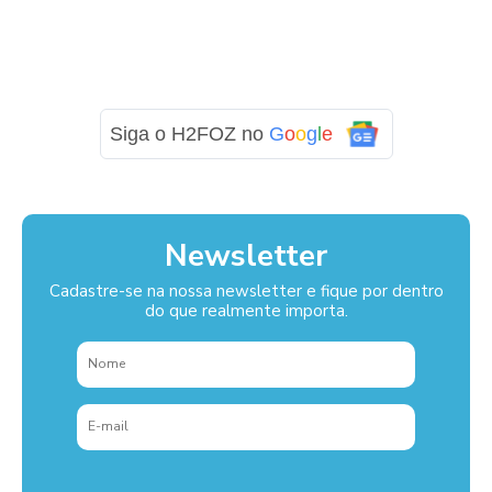
Siga o H2FOZ no
G
o
o
g
l
e
Newsletter
Cadastre-se na nossa newsletter e fique por dentro
do que realmente importa.