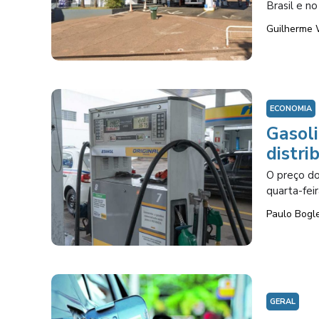
Brasil e no
Guilherme 
ECONOMIA
Gasoli
distri
O preço do
quarta-feir
Paulo Bogl
GERAL