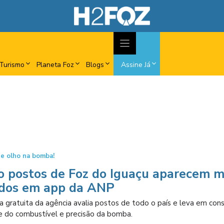
Turismo
Planeta Foz
Blogs
Assine Já
e olho na bomba!
o postos de Foz do Iguaçu aparecem m
ados em app da ANP
 gratuita da agência avalia postos de todo o país e leva em con
e do combustível e precisão da bomba.