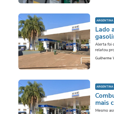
ARGENTINA
Lado a
gasoli
Alerta foi
relatou pr
Guilherme 
ARGENTINA
Combu
mais 
Mesmo assi