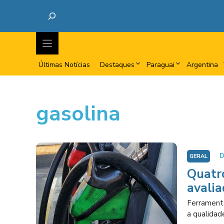
Últimas Notícias
Destaques
Paraguai
Argentina
gasolina
D
GERAL
Quatr
avali
Ferramenta
a qualidad