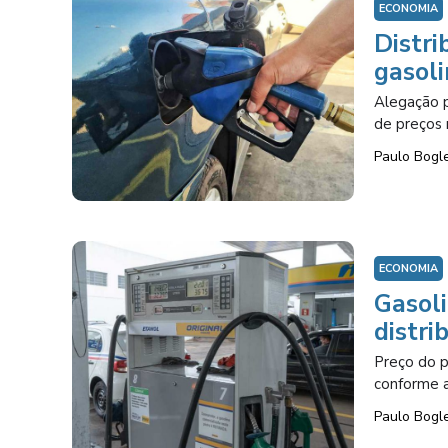
ECONOMIA
Distri
gasoli
Alegação p
de preços 
Paulo Bogl
ECONOMIA
Gasoli
distri
Preço do p
conforme a
Paulo Bogl