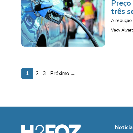
Preço 
três 
A redução 
Vacy Álvar
Page
Page
Page
1
2
3
Próximo
→
Notícia