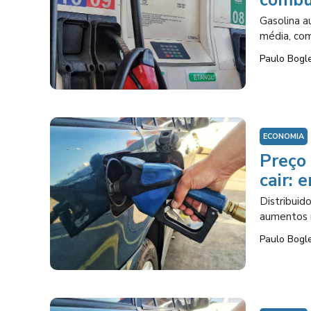
Gasolina a
média, com
Paulo Bogl
ECONOMIA
Preço 
cair: 
Distribuid
aumentos 
Paulo Bogl