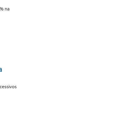
9% na
a
cessivos