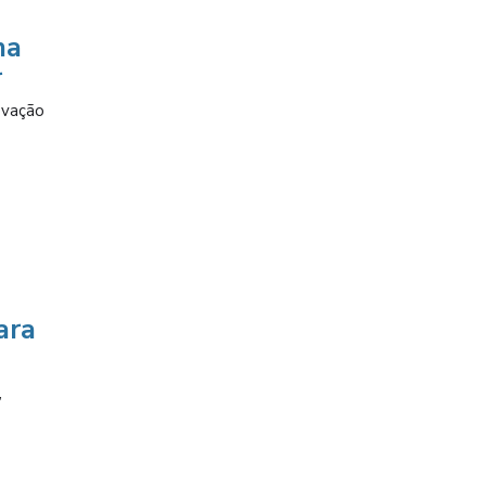
na
r
evação
ara
,