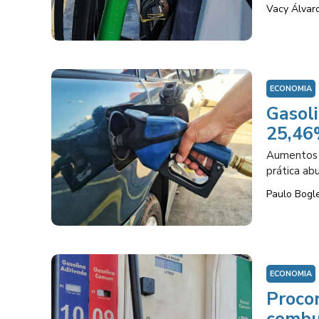
Vacy Álvar
ECONOMIA
Gasol
25,46
Aumentos 
prática ab
Paulo Bogl
ECONOMIA
Procon
combu