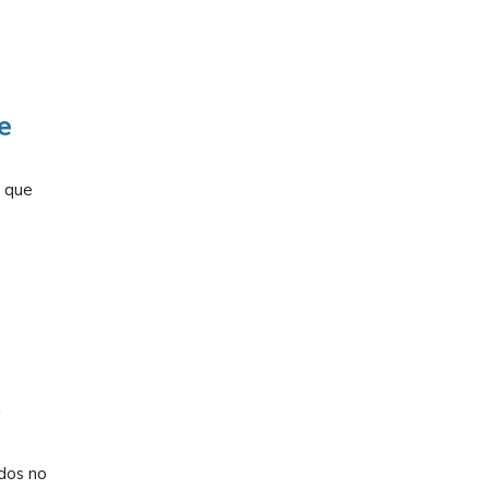
e
, que
%
ados no