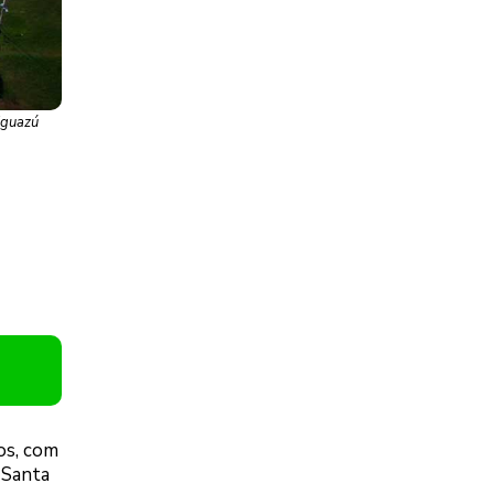
 Iguazú
os, com
a Santa