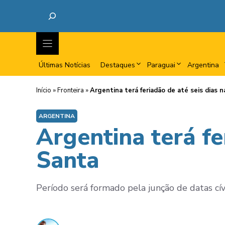
Últimas Notícias
Destaques
Paraguai
Argentina
Início
»
Fronteira
»
Argentina terá feriadão de até seis dias
ARGENTINA
Argentina terá fe
Santa
Período será formado pela junção de datas cív