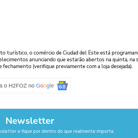
o turístico, o comércio de Ciudad del Este está programa
belecimentos anunciando que estarão abertos na quinta, na 
e fechamento (verifique previamente com a loja desejada).
ga o H2FOZ no
G
o
o
g
l
e
Newsletter
sletter e fique por dentro do que realmente importa.