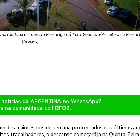
 na rotatória de acesso a Puerto Iguazú. Foto: Gentileza/Prefeitura de Puerto
(Arquivo)
r notícias da ARGENTINA no WhatsApp?
re na comunidade do H2FOZ.
 um dos maiores fins de semana prolongados dos últimos an
 muitos trabalhadores, o descanso começará já na Quinta-Feir