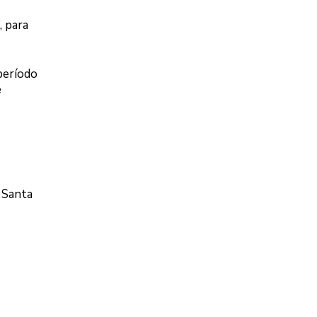
, para
 período
e
a Santa