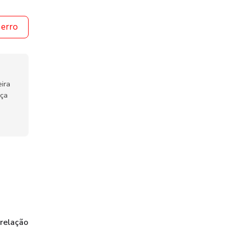
 erro
ira
nça
 relação