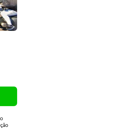
ão
ação