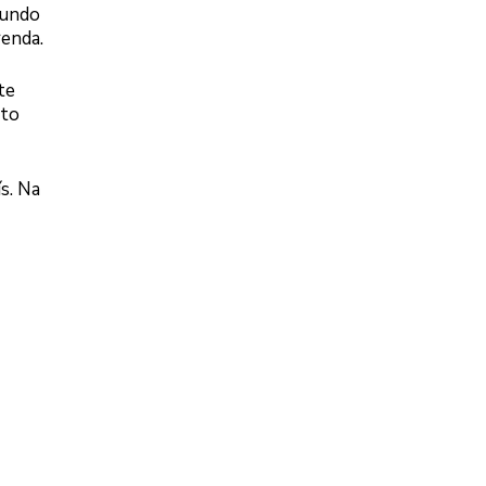
gundo
renda.
te
sto
s. Na