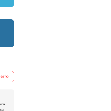
 erro
ira
nça