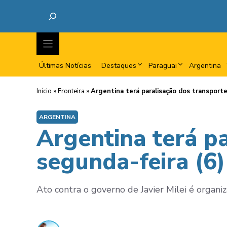
Últimas Notícias
Destaques
Paraguai
Argentina
Início
»
Fronteira
»
Argentina terá paralisação dos transporte
ARGENTINA
Argentina terá p
segunda-feira (6)
Ato contra o governo de Javier Milei é orga