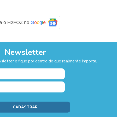
ga o H2FOZ no
G
o
o
g
l
e
Newsletter
sletter e fique por dentro do que realmente importa.