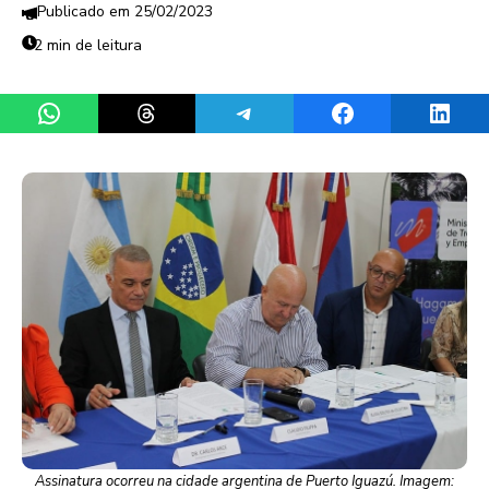
25/02/2023
2 min de leitura
Share on WhatsApp
Share on Threads
Share on Telegram
Share on Facebook
Share 
Assinatura ocorreu na cidade argentina de Puerto Iguazú. Imagem: