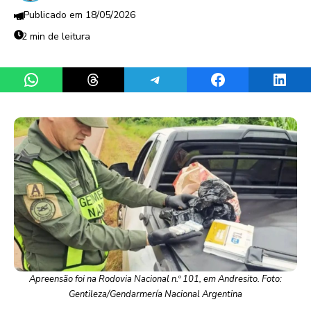
18/05/2026
2 min de leitura
Share on WhatsApp
Share on Threads
Share on Telegram
Share on Facebook
Share 
Apreensão foi na Rodovia Nacional n.º 101, em Andresito. Foto:
Gentileza/Gendarmería Nacional Argentina