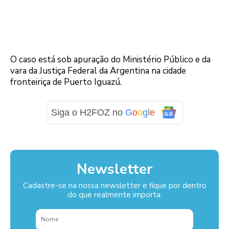
O caso está sob apuração do Ministério Público e da
vara da Justiça Federal da Argentina na cidade
fronteiriça de Puerto Iguazú.
Siga o H2FOZ no
G
o
o
g
l
e
Newsletter
Cadastre-se na nossa newsletter e fique por dentro
do que realmente importa.