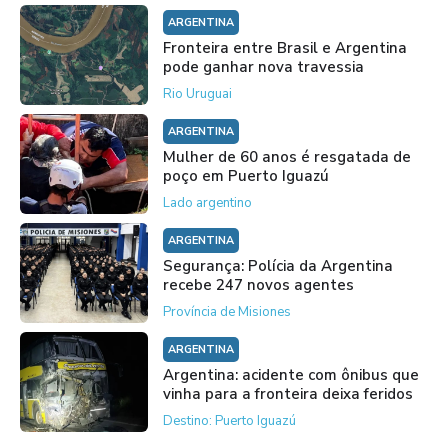
ARGENTINA
Fronteira entre Brasil e Argentina
pode ganhar nova travessia
Rio Uruguai
ARGENTINA
Mulher de 60 anos é resgatada de
poço em Puerto Iguazú
Lado argentino
ARGENTINA
Segurança: Polícia da Argentina
recebe 247 novos agentes
Província de Misiones
ARGENTINA
Argentina: acidente com ônibus que
vinha para a fronteira deixa feridos
Destino: Puerto Iguazú