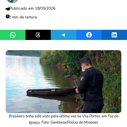
18/05/2026
2 min de leitura
Share on WhatsApp
Share on Threads
Share on Telegram
Share on Facebook
Share 
Brasileiro tinha sido visto pela última vez na Vila Portes, em Foz do
Iguaçu. Foto: Gentileza/Polícia de Misiones