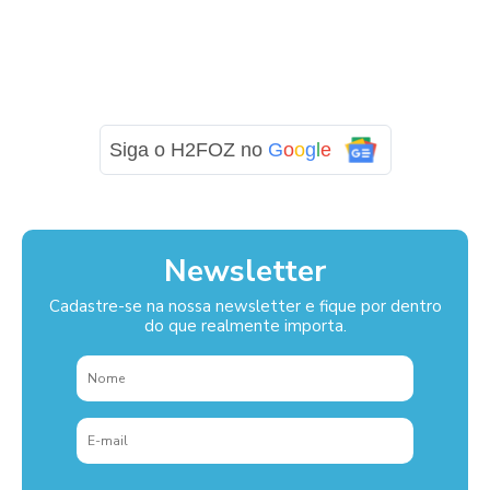
Siga o H2FOZ no
G
o
o
g
l
e
Newsletter
Cadastre-se na nossa newsletter e fique por dentro
do que realmente importa.