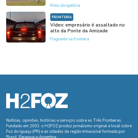
Rota obrigatória
FRONTEIRA
Vídeo: empresário é assaltado no
alto da Ponte da Amizade
Flagrante na fronteira
Notícias, opiniões, histórias e serviços sobre as Três Fronteiras.
Fundado em 2003, o H2FOZ produz jornalismo original e local sobre
Foz do Iguaçu (PR) e as cidades da região trinacional formada por
Brasil, Paraguai e Argentina.