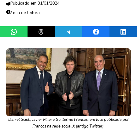
31/01/2024
2 min de leitura
Share on WhatsApp
Share on Threads
Share on Telegram
Share on Facebook
Share 
Daniel Scioli, Javier Milei e Guillermo Francos, em foto publicada por
Francos na rede social X (antigo Twitter).