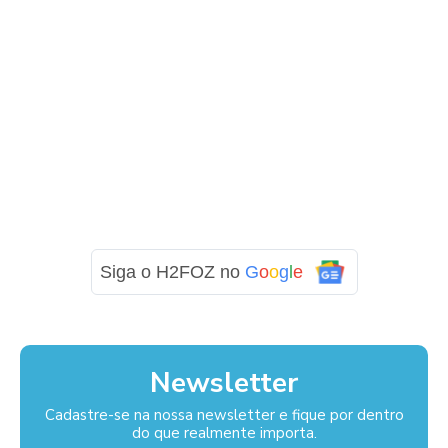
Siga o H2FOZ no
G
o
o
g
l
e
Newsletter
Cadastre-se na nossa newsletter e fique por dentro
do que realmente importa.