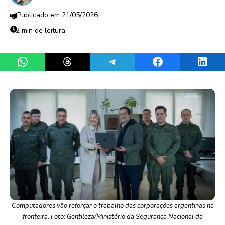
21/05/2026
2 min de leitura
Share on WhatsApp
Share on Threads
Share on Telegram
Share on Facebook
Share 
Computadores vão reforçar o trabalho das corporações argentinas na
fronteira. Foto: Gentileza/Ministério da Segurança Nacional da