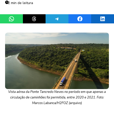
2 min de leitura
Share on WhatsApp
Share on Threads
Share on Telegram
Share on Facebook
Share 
Vista aérea da Ponte Tancredo Neves no período em que apenas a
circulação de caminhões foi permitida, entre 2020 e 2021. Foto:
Marcos Labanca/H2FOZ (arquivo)