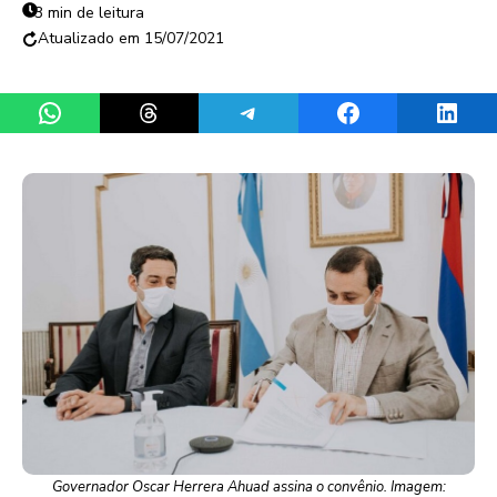
3 min de leitura
15/07/2021
Share on WhatsApp
Share on Threads
Share on Telegram
Share on Facebook
Share 
Governador Oscar Herrera Ahuad assina o convênio. Imagem: